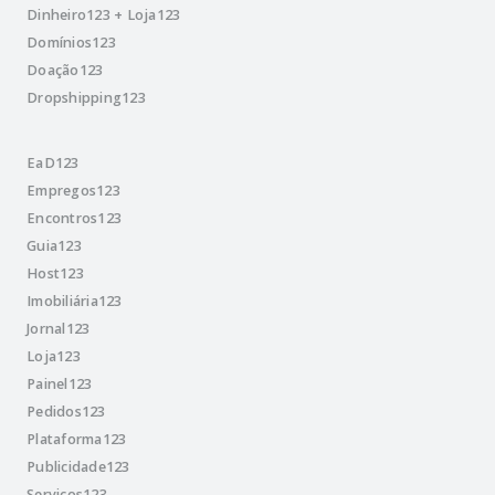
Dinheiro123 + Loja123
Domínios123
Doação123
Dropshipping123
EaD123
Empregos123
Encontros123
Guia123
Host123
Imobiliária123
Jornal123
Loja123
Painel123
Pedidos123
Plataforma123
Publicidade123
Serviços123