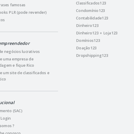
Classificados123
rases famosas
Condomínio123
ooks PLR (pode revender)
Contabilidade123
tos
Dinheiro123
Dinheiro123 + Loja123
Domínios123
empreendedor
Doação123
de negócios lucrativos
Dropshipping123
e uma empresa de
agem e fique Rico
 um site de classificados e
Rico
ucional
mento (SAC)
/Login
somos ?
lhe conosco