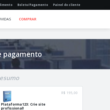
dimento
Boleto/Pagamento
Painel do cliente
ÚVIDAS
COMPRAR
de pagamento
esumo
R$ 195,00
Plataforma123: Crie site
profissional!