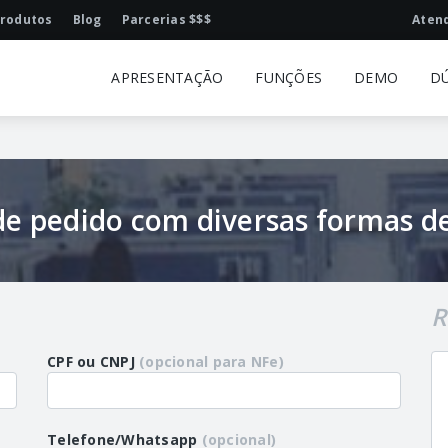
rodutos
Blog
Parcerias $$$
Aten
APRESENTAÇÃO
FUNÇÕES
DEMO
D
de pedido com diversas formas 
R
CPF ou CNPJ
(opcional para NFe)
Telefone/Whatsapp
(opcional)