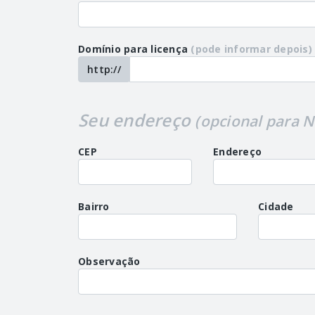
Domínio para licença
(pode informar depois)
http://
Seu endereço
(opcional para N
CEP
Endereço
Bairro
Cidade
Observação