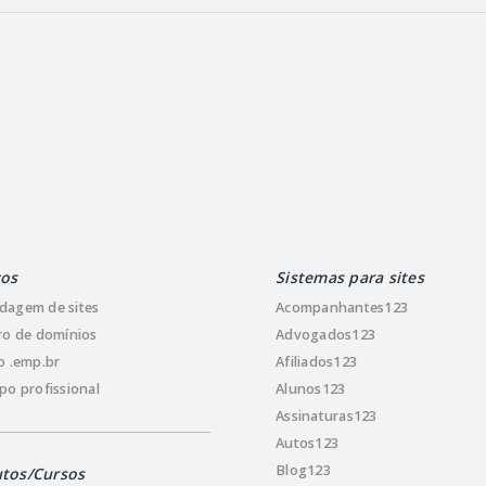
ços
Sistemas para sites
dagem de sites
Acompanhantes123
ro de domínios
Advogados123
o .emp.br
Afiliados123
po profissional
Alunos123
Assinaturas123
Autos123
Blog123
tos/Cursos