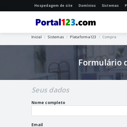
Hospedagem de site
Domínios
Sistemas
P
Inicial
Sistemas
Plataforma123
Compra
Formulário 
Seus dados
Nome completo
Email