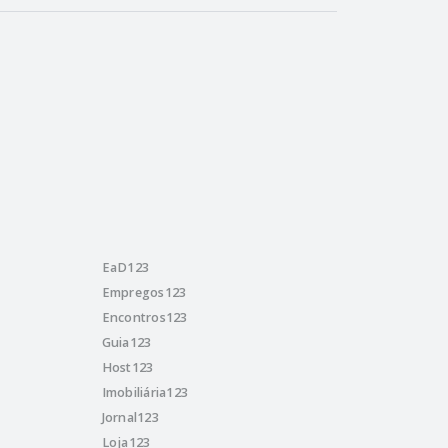
EaD123
Empregos123
Encontros123
Guia123
Host123
Imobiliária123
Jornal123
Loja123