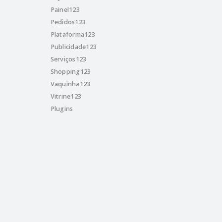
Painel123
Pedidos123
Plataforma123
Publicidade123
Serviços123
Shopping123
Vaquinha123
Vitrine123
Plugins