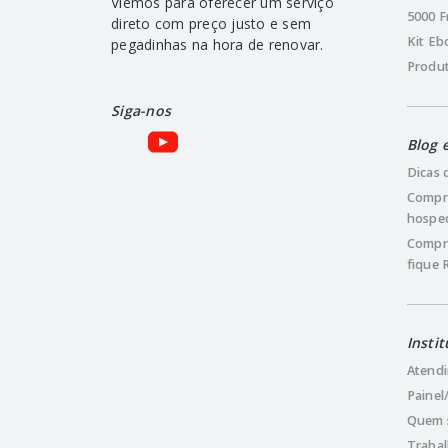
Viemos para oferecer um serviço
5000 F
direto com preço justo e sem
Kit Eb
pegadinhas na hora de renovar.
Produ
Siga-nos
Blog 
Dicas 
Compr
hosped
Compre
fique 
Instit
Atendi
Painel
Quem 
Traba