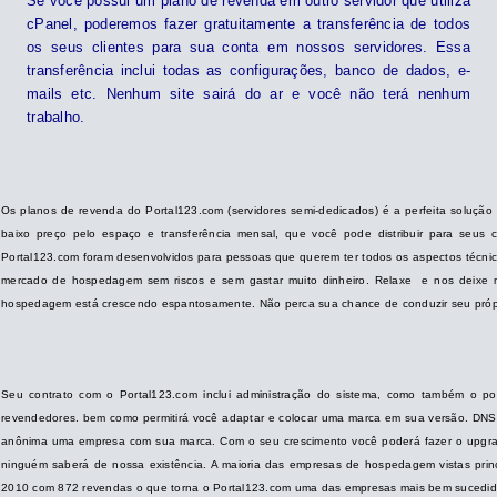
Se você possui um plano de revenda em outro servidor que utiliza
cPanel, poderemos fazer gratuitamente a transferência de todos
os seus clientes para sua conta em nossos servidores. Essa
transferência inclui todas as configurações, banco de dados, e-
mails etc. Nenhum site sairá do ar e você não terá nenhum
trabalho.
Os planos de revenda do Portal123.com (servidores semi-dedicados) é a perfeita soluçã
baixo preço pelo espaço e transferência mensal, que você pode distribuir para seus
Portal123.com foram desenvolvidos para pessoas que querem ter todos os aspectos técnico
mercado de hospedagem sem riscos e sem gastar muito dinheiro. Relaxe e nos deixe m
hospedagem está crescendo espantosamente. Não perca sua chance de conduzir seu própri
Seu contrato com o Portal123.com inclui administração do sistema, como também o 
revendedores. bem como permitirá você adaptar e colocar uma marca em sua versão. DNS´
anônima uma empresa com sua marca. Com o seu crescimento você poderá fazer o upgrade 
ninguém saberá de nossa existência. A maioria das empresas de hospedagem vistas prin
2010 com 872 revendas o que torna o Portal123.com uma das empresas mais bem sucedid