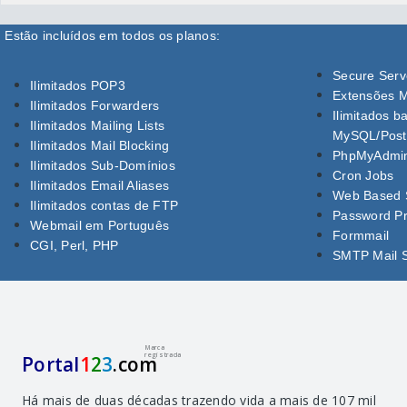
Estão incluídos em todos os planos:
Secure Serv
Ilimitados POP3
Extensões 
Ilimitados Forwarders
Ilimitados 
Ilimitados Mailing Lists
MySQL/Pos
Ilimitados Mail Blocking
PhpMyAdmin
Ilimitados Sub-Domínios
Cron Jobs
Ilimitados Email Aliases
Web Based S
Ilimitados contas de FTP
Password Pr
Webmail em Português
Formmail
CGI, Perl, PHP
SMTP Mail S
Marca
registrada
Portal
1
2
3
.com
Há mais de duas décadas trazendo vida a mais de 107 mil