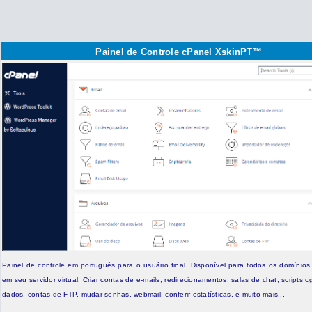
Painel de Controle cPanel XskinPT™
Painel de controle em português para o usuário final. Disponível para todos os domínio
em seu servidor virtual. Criar contas de e-mails, redirecionamentos, salas de chat, scripts c
dados, contas de FTP, mudar senhas, webmail, conferir estatísticas, e muito mais...