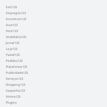
EaD123
Empregos123
Encontros123
Guia123
Host123
Imobiliária123
Jornal123
Loja123
Painel123
Pedidos123
Plataforma123
Publicidade123
Serviços123
Shopping123
Vaquinha123
Vitrine123
Plugins